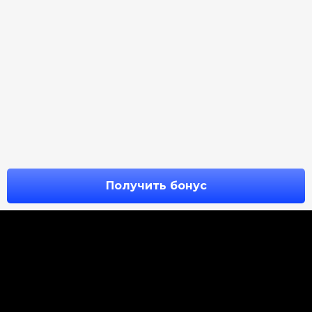
Получить бонус
РУССКИЙ